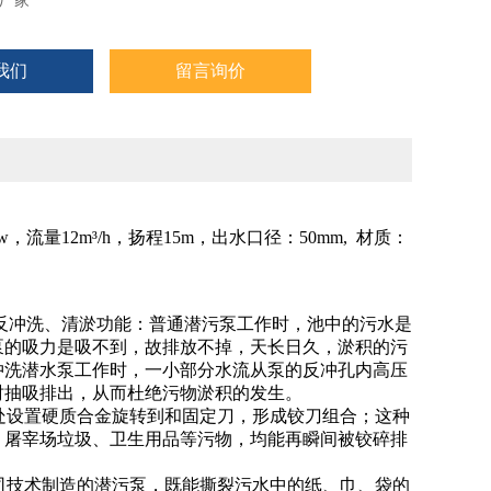
厂家
我们
留言询价
kw，流量12m³/h，扬程15m，出水口径：50mm, 材质：
2自动反冲洗、清淤功能：普通潜污泵工作时，池中的污水是
泵的吸力是吸不到，故排放不掉，天长日久，淤积的污
冲洗潜水泵工作时，一小部分水流从泵的反冲孔内高压
时抽吸排出，从而杜绝污物淤积的发生。
口处设置硬质合金旋转到和固定刀，形成铰刀组合；这种
、屠宰场垃圾、卫生用品等污物，均能再瞬间被铰碎排
S公司技术制造的潜污泵，既能撕裂污水中的纸、巾、袋的