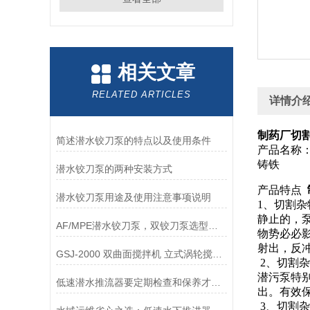
相关文章
RELATED ARTICLES
详情介
制药厂切割
简述潜水铰刀泵的特点以及使用条件
产品名称：切
铸铁
潜水铰刀泵的两种安装方式
产品特点
潜水铰刀泵用途及使用注意事项说明
1、切割杂
静止的，
AF/MPE潜水铰刀泵，双铰刀泵选型、技术参数、功率表，南京凯普德
物势必必
射出，反
GSJ-2000 双曲面搅拌机 立式涡轮搅拌器应用范围
2、切割杂
潜污泵特
低速潜水推流器要定期检查和保养才能长久使用
出。有效
3、切割杂