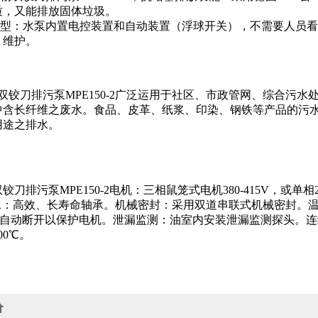
质，又能排放固体垃圾。
动型：水泵内置电控装置和自动装置（浮球开关），不需要人员
、维护。
铰刀排污泵MPE150-2广泛运用于社区、市政管网、综合污
中含长纤维之废水。食品、皮革、纸浆、印染、钢铁等产品的污
用途之排水。
：
铰刀排污泵MPE150-2电机：三相鼠笼式电机380-415V，或单相2
。轴承：高效、长寿命轴承。机械密封：采用双道串联式机械密封。
时，自动断开以保护电机。泄漏监测：油室内安装泄漏监测探头。连续长
00℃。
价