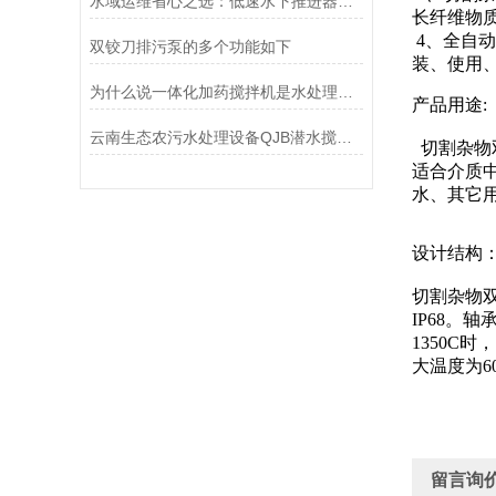
水域运维省心之选：低速水下推进器的简易维护之道
长纤维物
4、全自
双铰刀排污泵的多个功能如下
装、使用
为什么说一体化加药搅拌机是水处理工业种的一种*设备
产品用途:
云南生态农污水处理设备QJB潜水搅拌机材质、选型及安装系统如何选择？
切割杂物双
适合介质
水、其它
设计结构
切割杂物双
IP68
1350C
大温度为6
留言询