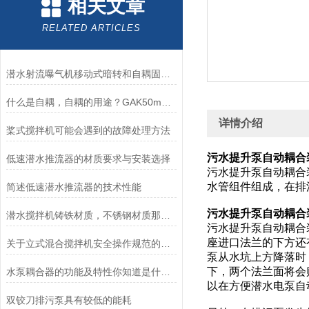
相关文章
RELATED ARTICLES
潜水射流曝气机移动式暗转和自耦固定安装有什么区别？哪种好？南京凯普德
什么是自耦，自耦的用途？GAK50mm-GAK500mm南京凯普德推荐
详情介绍
桨式搅拌机可能会遇到的故障处理方法
污水提升泵自动耦合装
低速潜水推流器的材质要求与安装选择
污水提升泵自动耦合
水管组件组成，在排
简述低速潜水推流器的技术性能
污水提升泵自动耦合装
潜水搅拌机铸铁材质，不锈钢材质那种好？
污水提升泵自动耦合
座进口法兰的下方还
关于立式混合搅拌机安全操作规范的一些知识科普
泵从水坑上方降落时
下，两个法兰面将会
水泵耦合器的功能及特性你知道是什么么
以在方便潜水电泵自
双铰刀排污泵具有较低的能耗