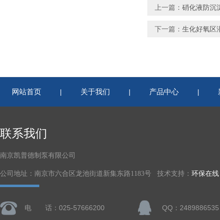
上一篇：
硝化液防沉淀低
下一篇：
生化好氧区潜水推
网站首页
关于我们
产品中心
|
|
|
联系我们
南京凯普德制泵有限公司
公司地址：南京市六合区龙池街道新集东路1183号 技术支持：
环保在线
电 话：025-57666200
QQ：2489886535