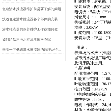
叶轮材质：聚氨酯、
安装系统：配IV型安
低速潜水推流器维护前需要了解的问题
电缆线：5星线（三根火
滑套尺寸：111mm
浅述低速潜水推流器各个部件的安装细节
机械密封：2个丁晴
功率：3.0KW
潜水推流器的保养维护工作该如何做
叶桨范围：1100-180
安装系统：IV型 （¨1
如何给低速潜水推流器做检查呢
用途：
来看一下低速潜水推流器的原理及特点是什么吧
养殖场污水液下推流
城市污水处理厂曝气
及河床防冰之用。
产品说明
配用功率范围：1.5-7
叶轮直径范围：1100-
叶轮转速范围：30-130r
推力范围：≤4275N
电机绕组绝缘等级：
防护等级：IP68，
电机工作制式：24
材质：水解池逆向推