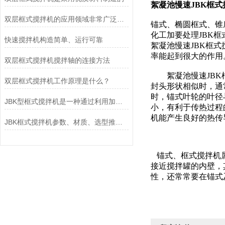
絮凝池慢速JBK框式
双层框式搅拌机的应用领域非常广泛，包括以下行业
锚式、椭圆框式、锥
化工加要处理JBK
快速搅拌机构造简单、运行可靠
絮凝池慢速JBK框
率能起到很大的作用
双层框式搅拌机搅拌轴的连接方法
絮凝池慢速JBK框
双层框式搅拌机工作原理是什么？
封头形状相似时，通常
时，锚式叶轮的叶径与罐
JBK型框式搅拌机是一种通过利用加药搅拌器与反应池结合
小，有利于传热过程
机能产生良好的热传
JBK框式搅拌机参数、材质、选型推荐-南京凯普德
锚式、框式搅拌机属
接近搅拌罐的内壁，
性，还常常要在锚式