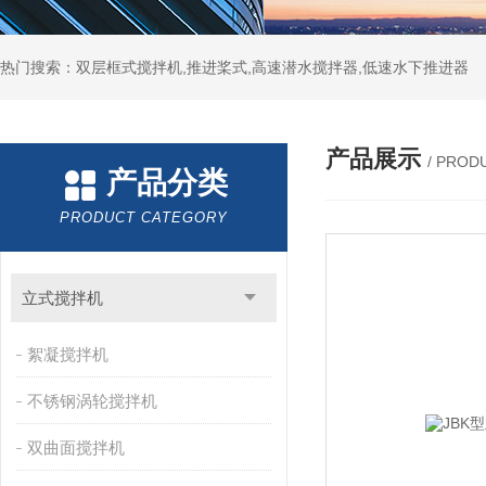
热门搜索：双层框式搅拌机,推进桨式,高速潜水搅拌器,低速水下推进器
产品展示
/ PROD
产品分类
PRODUCT CATEGORY
立式搅拌机
絮凝搅拌机
不锈钢涡轮搅拌机
双曲面搅拌机