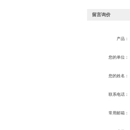
留言询价
产品：
您的单位：
您的姓名：
联系电话：
常用邮箱：