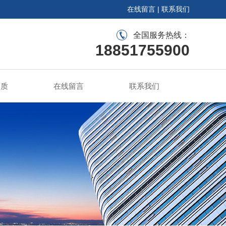
在线留言
|
联系我们
全国服务热线：
18851755900
资质
在线留言
联系我们