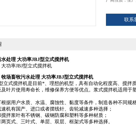
厂商性质：生产
联系
绍
水处理 大功率JBJ型立式搅拌机
大功率JBJ型立式搅拌机
：
牧场畜牧污水处理 大功率JBJ型立式搅拌机
BJ型立式搅拌机是目前*、理想的机型，具有自动化程度高、搅
板及叶片使用寿命长，维修保养方便等优点。浆式搅拌机适用于
根据用户水质、水温、腐蚀性、黏度等条件，制造各种不同规
速机有国产、进口或者摆线针、齿轮减速多种选择；
搅拌浆叶有不锈钢、碳钢防腐和塑料等多种材质；
有两页式、三叶式、单层、双层、框架式等多种选择。