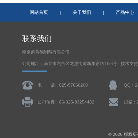
网站首页
关于我们
产品中心
|
|
联系我们
南京凯普德制泵有限公司
公司地址：南京市六合区龙池街道新集东路1183号 技术支
电 话：025-57666200
QQ：24
公司传真：86-025-83254482
邮箱：24
© 2026 