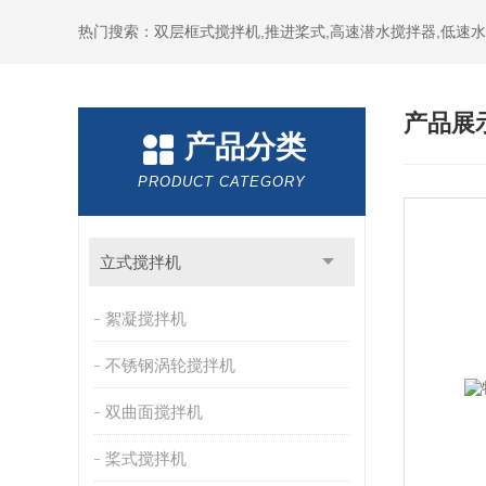
热门搜索：双层框式搅拌机,推进桨式,高速潜水搅拌器,低速
产品展
产品分类
PRODUCT CATEGORY
立式搅拌机
絮凝搅拌机
不锈钢涡轮搅拌机
双曲面搅拌机
桨式搅拌机