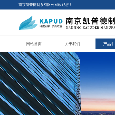
南京凯普德制泵有限公司欢迎您！
网站首页
关于我们
产品中