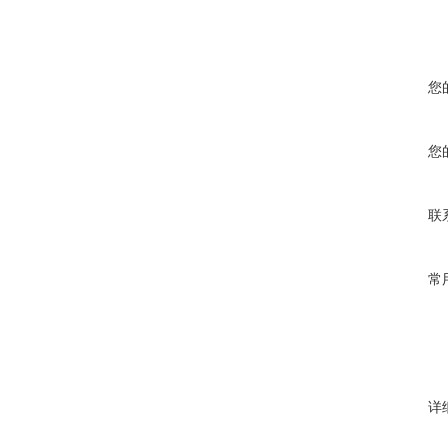
您
您
联
常
详