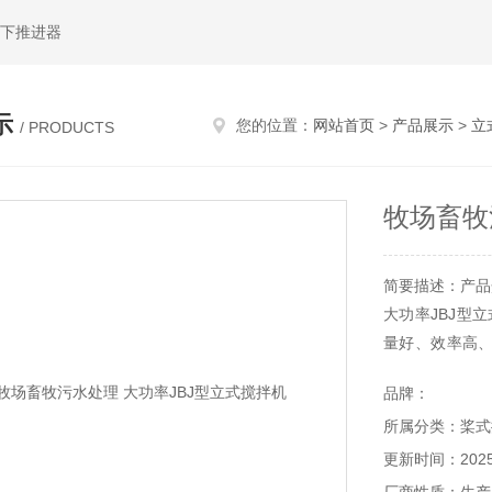
水下推进器
示
您的位置：
网站首页
>
产品展示
>
立
/ PRODUCTS
牧场畜牧
简要描述：产品
大功率JBJ型
量好、效率高
寿命长，维修
品牌：
凝土及各种灰浆
所属分类：桨式
更新时间：2025-