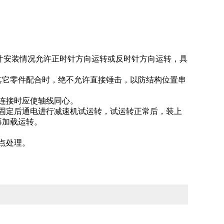
桨叶安装情况允许正时针方向运转或反时针方向运转，具
伸与其它零件配合时，绝不允许直接锤击，以防结构位置串
连接时应使轴线同心。
固定后通电进行减速机试运转，试运转正常后，装上
再加载运转。
。
点处理。