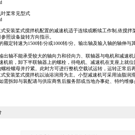
机叶桨常见型式
J型立式安装桨式搅拌机配置的减速机适于连续或断续工作制,依搅
请参照设备旋转方向指示。
的额定转速为1500转/分或1000转/分。输出轴及输入轴的轴
机输出轴不能承受较大的轴向力和径向力、联轴器与电机和减速机
减速机前，卸下半联轴器上的螺栓，待电机、减速机在支座上就位
的螺栓螺母并拧紧。此时方可进行整机空载试运转，运转正常后
型立式安装桨式搅拌机以油浴润滑为主。小型减速机可采用油脂润
机如需拆卸与装配请与供应商售后服务部或当地办事处、特约维修
价