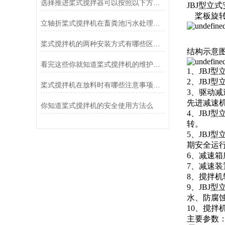
选择推进桨式搅拌器可以按照以下方面考虑
JBJ型
桨板旋转
立轴折桨式搅拌机在畜粪池污水处理中的应用和优势？
桨式搅拌机的两种安装方式有哪些区别呢？
结构示意
看完这些你就知道桨式搅拌机的维护方法是什么了
1、JB
2、JB
桨式搅拌机在放料时有哪些注意事项呢？看看这些吧
3、驱动减
先进减速
你知道桨式搅拌机的安全使用方法么
4、JB
转。
5、JB
期安全运
6、减速
7、减速
8、搅拌
9、JB
水、防腐
10、搅
主要参数