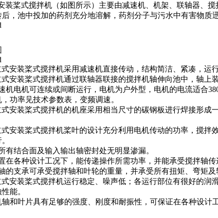
立式安装桨式搅拌机（如图所示）主要由减速机、机架、联轴器、
后，池中投加的药剂充分地溶解，药剂分子与污水中有害物质迅
图
J型立式安装桨式搅拌机采用减速机直接传动，结构简洁、紧凑，运
J型立式安装桨式搅拌机通过联轴器联接的搅拌机轴伸向池中，轴上
速机电机可连续或间断运行，电机为户外型，电机的电流适合380V，
机，功率见技术参数表，变频调速。
J型立式安装桨式搅拌机的机座采用相当尺寸的碳钢板进行焊接形
J型立式安装桨式搅拌机桨叶的设计充分利用电机传动的功率，搅拌
行。
箱所有结合面及输入输出轴密封处无明显渗漏。
装置在各种设计工况下，能传递操作所需功率，并能承受搅拌轴
机轴的支承可承受搅拌轴和叶轮的重量，并承受所有扭矩、弯矩
J型立式安装桨式搅拌机运行稳定、噪声低；各运行部位有很好的润
蚀性能。
拌机轴和叶片具有足够的强度、刚度和耐振性，可保证在各种设计
：