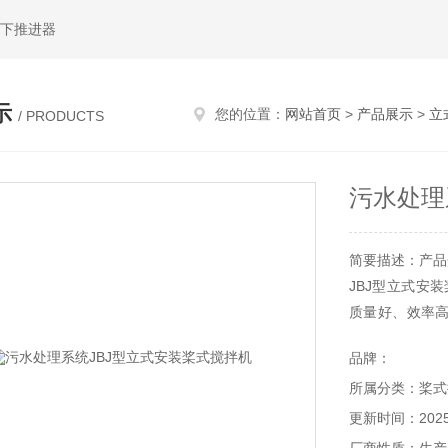
水下推进器
示
您的位置：
网站首页
>
产品展示
>
立
/ PRODUCTS
污水处理
简要描述：产品
JBJ型立式安
质量好、效率
用寿命长，维
品牌：
混凝土及各种灰
所属分类：桨式
更新时间：2025-