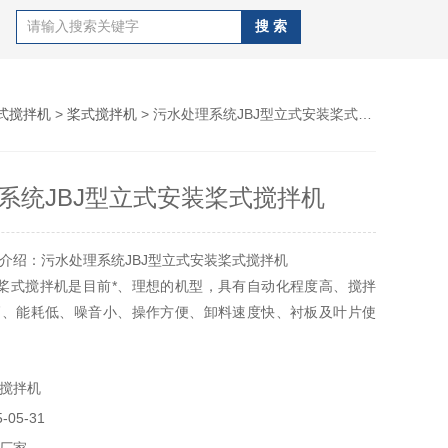
式搅拌机
>
桨式搅拌机
> 污水处理系统JBJ型立式安装桨式搅拌机
系统JBJ型立式安装桨式搅拌机
介绍：污水处理系统JBJ型立式安装桨式搅拌机
装桨式搅拌机是目前*、理想的机型，具有自动化程度高、搅拌
高、能耗低、噪音小、操作方便、卸料速度快、衬板及叶片使
修保养方便等优点。浆式搅拌机适用于塑性、干硬性、轻骨料
浆、砂浆的搅拌。
搅拌机
05-31