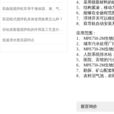
4、 采用很新材料的
5、 结构紧凑，移
双曲面搅拌机常用于液体固、液、气混合的场合
6、 能够在全扬程
7、 浮球开关可以
双层框式搅拌机具体使用效果怎么样？
8、 双导轨自动安
你知道絮凝搅拌机的作用及工艺是什么么
应用范围：
1、 MPE750-
低速潜水推流器特点
2、 城市污水处理厂
3、 MPE750-
4、 人防系统排水站
5、 医院、宾馆的污
6、 MPE750-
7、 勘探、矿山配套
8、 农村沼气池，农
留言询价