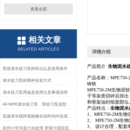
查看全部
相关文章
RELATED ARTICLES
详情介绍
产品简介
生物泥水处
简述潜水铰刀泵的特点以及使用条件
产品名称：MPE750-
潜水铰刀泵的两种安装方式
铸铁
MPE750-2M
潜水铰刀泵用途及使用注意事项说明
子等杂质切碎后排出
和骨架油封组面部位,
AF/MPE潜水铰刀泵，双铰刀泵选型、技术参数、功率表，南京凯普德
产品特点：
生物泥水处
1、MPE750-2
高速潜水搅拌器能够在短时间内实现高强度的搅拌和混合
2、 MPE750-
3、 设计合理，配套
杭州小学河道污水处理 穿墙污泥回流泵安装维护方法