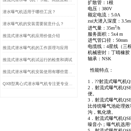
扩散管：1根
电压：380V
潜水曝气机适用于哪些工况？
额定电流：5.0A
zui大潜入深度：3.5m
潜水曝气机的安装需要留意什么？
3
进气量：35m
/h
服务面积：5x4 m
推流式潜水曝气机应用价值介绍
进气管口径：50mm
电缆线：4星线（三根火
推流式潜水曝气机的工作原理与应用
机械密封：丁晴橡胶
轴承：NSK
推流式潜水曝气机试运行的检查和调试
性能特点：
推流式潜水曝气机安装使用有哪些需要注意的方面
1．??射流式曝气机
QXB型离心式潜水曝气机专注更专业，已广泛地被国内外废水处理工程界采用
2．射流式曝气机Q
便。
3．射流式曝气机Q
比传统曝气池处理效
沟，氧化塘。
4．射流式曝气机Q
噪音小；曝气机选用
5．射流式曝气机Q