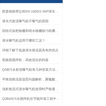
凯普德推荐QJB3/4-1600/2-56P潜水低速推流器型号意义
潜水式射流曝气机不曝气的原因
回转式齿耙格栅和雨水格栅除污机哪个好？如何选择-南京凯普德帮您分析
潜水曝气机适用于哪些工况？
详细了解下低速潜水推流器具有的优点
双曲面搅拌机：高效混合的利器
QSB污水射流曝气机有几种安装方法？对比自由移动式和耦合式的区别
平衡池推流器选型问题解析，聚氨酯，玻璃钢如何选型？
浅析推流式潜水曝气机使用时严格遵守的要求
QJB4/6污水搅拌机在节能环保工程中维修与保养方法