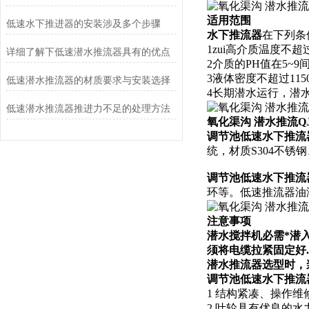
适用范围
低速水下推进器的安装涉及多个步骤
水下推流器
在下列条
1zui高介质温度不超过
详细了解下低速潜水推流器具有的优点
2介质的PH值在5~9
3液体密度不超过1150
低速潜水推流器的材质要求与安装选择
4长期潜水运行，潜水
低速潜水推流器推进力不足的处理方法
氧化渠沟 潜水推流QJB2.
调节池低速水下推流
统，材质S304不锈
调节池低速水下推流
环等。低速推流器油
注意事项
潜水搅拌机必需*潜
须将电缆拉紧固定好.
潜水推流器选型时，
调节池低速水下推流
1 结构紧凑、操作
2 叶轮具有优良的