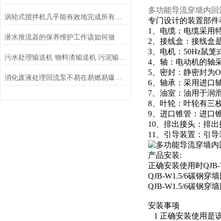
多功能导流穿墙内回流泵
涡轮式搅拌机几乎能有效地完成所有的搅拌操作
专门设计的装置部件和
1、电缆：电缆采用
潜水推流器的保养维护工作该如何做
2、接线盒：接线盒
3、电机：50Hz鼠
污水处理输送机 物料渣输送机 污泥输送机 无轴螺旋输送机
4、轴：电动机的轴
5、密封：静密封为
消化废液处理回流泵不易在易燃易爆、强腐蚀性环境中工作
6、轴承：采用进口轴
7、油室：油用于润
8、叶轮：叶轮有三
9、进口锥管：进口
10、排出接头：排
11、引导装置：引
产品安装:
正确安装使用时QJB
QJB-W1.5/6
QJB-W1.5/6
安装事项
1 正确安装使用是