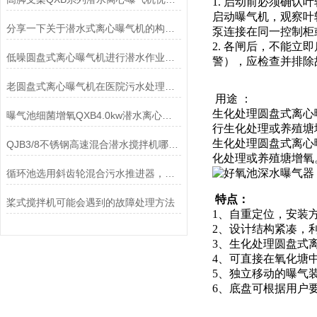
1. 启动前必须确
启动曝气机，观察叶
分享一下关于潜水式离心曝气机的构造及工作过程
泵连接在同一控制柜
2. 各闸后，不能
低噪圆盘式离心曝气机进行潜水作业的性能简述
警），应检查并排除
老圆盘式离心曝气机在医院污水处理中 工作效果好
用途 ：
生化处理圆盘式离心
曝气池细菌增氧QXB4.0kw潜水离心曝气机技术参数
行生化处理或养殖塘增氧
生化处理圆盘式离心
QJB3/8不锈钢高速混合潜水搅拌机哪里生产的质量好？
化处理或养殖塘增氧。进气
循环池选用斜齿轮混合污水推进器，过桥安装、支撑固定的安装图纸
特点：
桨式搅拌机可能会遇到的故障处理方法
1、自重定位，安装
2、设计结构紧凑，
3、生化处理圆盘式
4、可直接在氧化塘
5、独立移动的曝气
6、底盘可根据用户