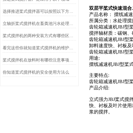
双层平桨式快速混合JBJ
选择推进桨式搅拌器可以按照以下方面考虑
产品名称： 摆线减速
所属分类：水处理搅
立轴折桨式搅拌机在畜粪池污水处理中的应用和优势？
齿轮箱减速机JBJ
搅拌轴材质：碳钢、碳
桨式搅拌机的两种安装方式有哪些区别呢？
齿轮箱减速机JBJ
卸料速度快、衬板及
看完这些你就知道桨式搅拌机的维护方法是什么了
齿轮箱减速机JBJ
用途:
桨式搅拌机在放料时有哪些注意事项呢？看看这些吧
摆线减速机JBJ型
你知道桨式搅拌机的安全使用方法么
主要特点:
齿轮箱减速机JBJ
产品介绍:
立式强力JBJ桨式
快、衬板及叶片使用
浆的搅拌。