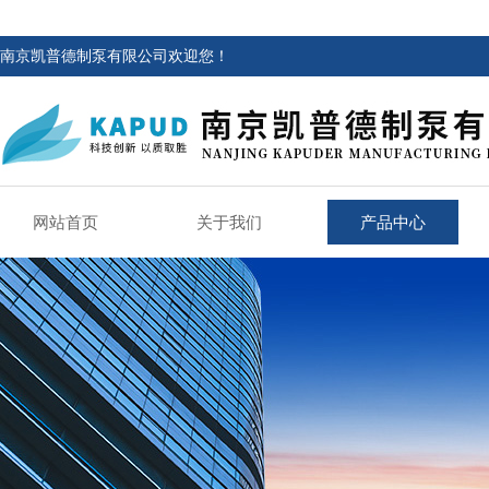
南京凯普德制泵有限公司欢迎您！
网站首页
关于我们
产品中心