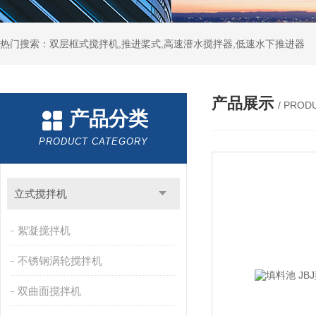
热门搜索：双层框式搅拌机,推进桨式,高速潜水搅拌器,低速水下推进器
产品展示
/ PROD
产品分类
PRODUCT CATEGORY
立式搅拌机
絮凝搅拌机
不锈钢涡轮搅拌机
双曲面搅拌机