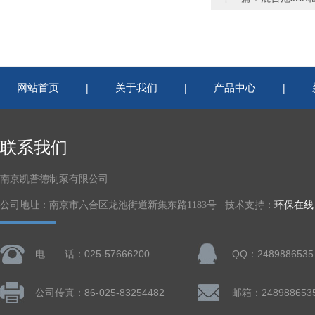
网站首页
关于我们
产品中心
|
|
|
联系我们
南京凯普德制泵有限公司
公司地址：南京市六合区龙池街道新集东路1183号 技术支持：
环保在线
电 话：025-57666200
QQ：2489886535
公司传真：86-025-83254482
邮箱：248988653