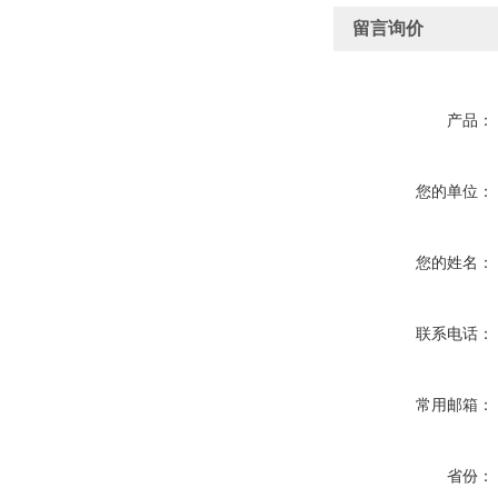
留言询价
产品：
您的单位：
您的姓名：
联系电话：
常用邮箱：
省份：