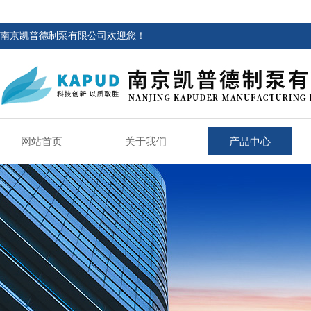
南京凯普德制泵有限公司欢迎您！
网站首页
关于我们
产品中心