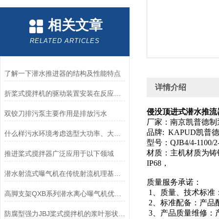
相关文章
RELATED ARTICLES
了解一下潜水推进器的结构及性能特点
详情介绍
折桨式搅拌机的驱动装置安装在反应池的顶部
侵没顶进式潜水推流器QJB
双铰刀排污泵主要作用是排放污水
厂家：南京凯普德制
品牌: KAPUD凯普
什么样污水环境考虑选型大功率、大推力不锈钢搅拌机？
型号：QJB4/4-1100/2-6
材质：主机材质为铸铁，
推进桨式搅拌器广泛应用于以下领域
IP68，
潜水射流式曝气机在传统射流机理基础上融合了先进的散流技术
质量服务承诺：
1、质量、技术标准
高脚支架QXB系列潜水离心曝气机优势-南京凯普德
2、标准配备：产品
3、产品质量维修：
防腐型强力JBJ桨式搅拌机的浆叶形状支持多种可选