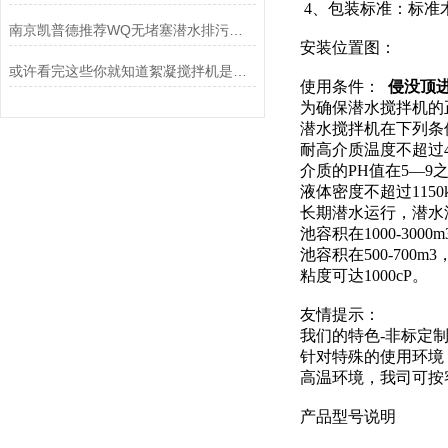
4、包装标准：标准
南京凯普德推荐WQ无堵塞潜水排污泵，大流量、高扬程选型条件和注意事项
安装位置图：
或许看完这些你就知道絮凝搅拌机是如何运行的
使用条件：
侵没顶进式
为确保潜水搅拌机的
潜水搅拌机在下列条
耐高介质温度不超过40
介质的PH值在5—9之
液体密度不超过1150kg
长期潜水运行，潜水深
池容积在1000-300
池容积在500-700m3
粘度可达1000cP。
友情提示：
我们的特色-非标定
针对特殊的使用环境
高温环境，我司可按
产品型号说明