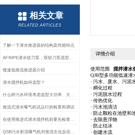
相关文章
RELATED ARTICLES
了解一下潜水推进器的结构及性能特点
详情介绍
AF/MPE潜水铰刀泵，双铰刀泵选型、技术参数、功率表，南京凯普德
使用范围
搅拌潜水低速推
慢速低推流推进器介绍
QJB型多功能低速
· 污水、废水、污泥
潜水搅拌机如何选型？
· 稠化过程
· 污泥脱水过程
什么样污水环境考虑选型大功率、大推力不锈钢搅拌机？
· 传热优化
· 污水池清洁
推流式潜水曝气机试运行的检查和调试
· 防止颗粒在池壁和
在使用推进式潜水搅拌机前要先检查线情况
· 去除悬浮物
· 防止结冰
QSB污水射流曝气机对推流生化反应池更为适用
· 创建水流