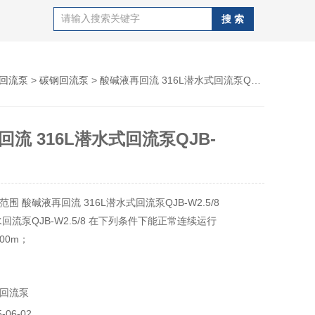
回流泵
>
碳钢回流泵
> 酸碱液再回流 316L潜水式回流泵QJB-W2.5/8
流 316L潜水式回流泵QJB-
围 酸碱液再回流 316L潜水式回流泵QJB-W2.5/8
回流泵QJB-W2.5/8 ​在下列条件下能正常连续运行
00m；
不超过40OC；
5-9之间；
回流泵
1150kg/m3；
行，潜水深度一般不超过20m；
06-02