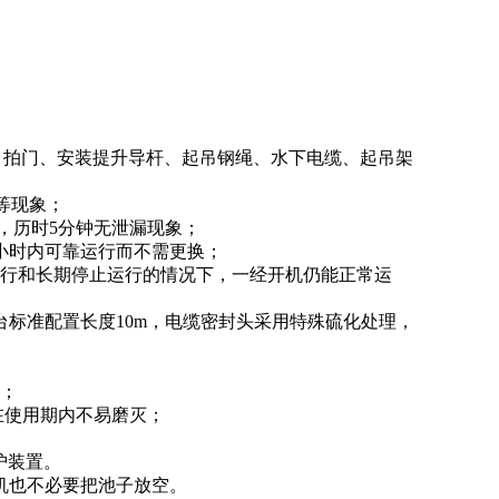
穿墙管、拍门、安装提升导杆、起吊钢绳、水下电缆、起吊架
动等现象；
MPa，历时5分钟无泄漏现象；
0小时内可靠运行而不需更换；
运行和长期停止运行的情况下，一经开机仍能正常运
，单台标准配置长度10m，电缆密封头采用特殊硫化处理，
置；
在使用期内不易磨灭；
护装置。
机也不必要把池子放空。