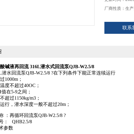
厂商性质：生产
联系
绍
酸碱液再回流 316L潜水式回流泵QJB-W2.5/8
L潜水回流泵QJB-W2.5/8 ?在下列条件下能正常连续运行
过1000m；
质温度不超过40OC；
H值在5-9之间；
不超过1150kg/m3；
水运行，潜水深度一般不超过20m；
 ：再循环回流泵QJB-W2.5/8 ?
： QHB2.5/8
术参数