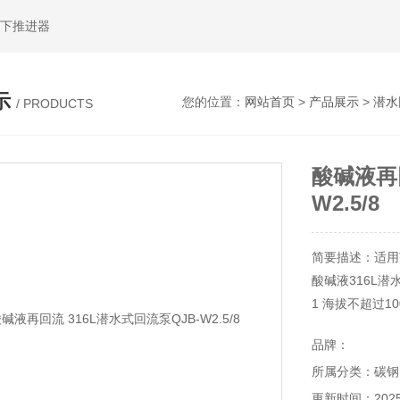
水下推进器
示
您的位置：
网站首页
>
产品展示
>
潜水
/ PRODUCTS
酸碱液再回
W2.5/8
简要描述：适用范
酸碱液316L潜水
1 海拔不超过10
2 耐高介质温度
品牌：
3 介质的PH值在
所属分类：碳钢
4 液体密度不超过
5 长期潜水运
更新时间：2025-