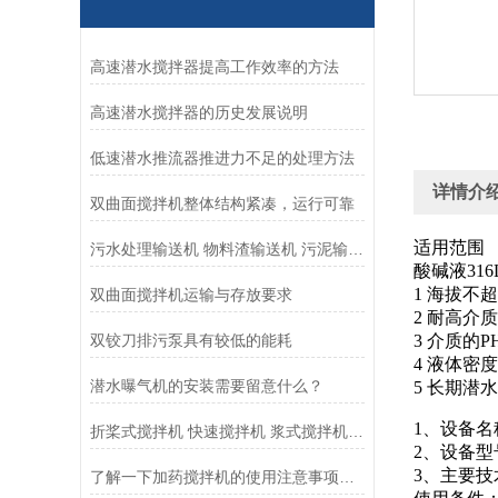
高速潜水搅拌器提高工作效率的方法
高速潜水搅拌器的历史发展说明
低速潜水推流器推进力不足的处理方法
详情介
双曲面搅拌机整体结构紧凑，运行可靠
适用范围
污水处理输送机 物料渣输送机 污泥输送机 无轴螺旋输送机
酸碱液316
1 海拔不超
双曲面搅拌机运输与存放要求
2 耐高介
双铰刀排污泵具有较低的能耗
3 介质的P
4 液体密度
潜水曝气机的安装需要留意什么？
5 长期潜
1、设备名称
折桨式搅拌机 快速搅拌机 浆式搅拌机 加药搅拌机优势
2、设备型号
3、主要技
了解一下加药搅拌机的使用注意事项是什么吧