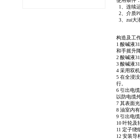
使用条件
1、连续运
2、介质P
3、zui大
构造及工
1 酸碱液
和手摇升
2 酸碱液
3 酸碱液3
4 采用双
5 在全
行。
6 引出电
以防电缆
7 其表面
8 油室
9 引出
10 叶轮
11 定
12 安