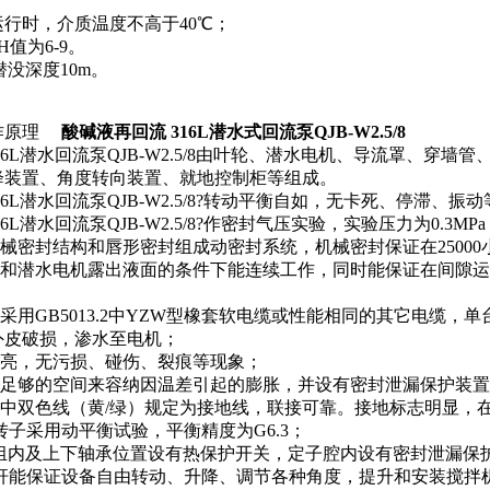
：
行时，介质温度不高于40℃；
H值为6-9。
潜没深度10m。
作原理
酸碱液再回流 316L潜水式回流泵QJB-W2.5/8
316L潜水回流泵QJB-W2.5/8由叶轮、潜水电机、导流罩、
降装置、角度转向装置、就地控制柜等组成。
316L潜水回流泵QJB-W2.5/8?转动平衡自如，无卡死、停滞、振
16L潜水回流泵QJB-W2.5/8?作密封气压实验，实验压力为0.3
机械密封结构和唇形密封组成动密封系统，机械密封保证在2500
浸没和潜水电机露出液面的条件下能连续工作，同时能保证在间隙
缆采用GB5013.2中YZW型橡套软电缆或性能相同的其它电缆
外皮破损，渗水至电机；
光亮，无污损、碰伤、裂痕等现象；
内有足够的空间来容纳因温差引起的膨胀，并设有密封泄漏保护装
电缆中双色线（黄/绿）规定为接地线，联接可靠。接地标志明显，
及转子采用动平衡试验，平衡精度为G6.3；
子绕组内及上下轴承位置设有热保护开关，定子腔内设有密封泄漏保
装导杆能保证设备自由转动、升降、调节各种角度，提升和安装搅拌