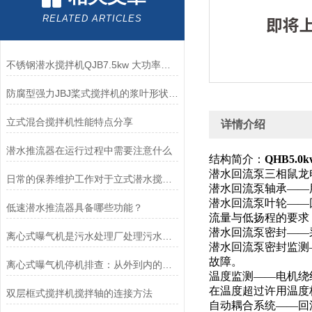
RELATED ARTICLES
不锈钢潜水搅拌机QJB7.5kw 大功率用于化粪池、养殖场
防腐型强力JBJ桨式搅拌机的浆叶形状支持多种可选
立式混合搅拌机性能特点分享
详情介绍
潜水推流器在运行过程中需要注意什么
结构简介：
QHB5.
潜水回流泵三相鼠龙电
日常的保养维护工作对于立式潜水搅拌机来说是很重要
潜水回流泵轴承——用
潜水回流泵叶轮——
低速潜水推流器具备哪些功能？
流量与低扬程的要求
潜水回流泵密封——
离心式曝气机是污水处理厂处理污水的好帮手
潜水回流泵密封监测
故障。
离心式曝气机停机排查：从外到内的逐层诊断逻辑
温度监测——电机绕
在温度超过许用温度
双层框式搅拌机搅拌轴的连接方法
自动耦合系统——回