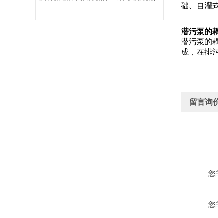
础、自灌
潜污泵的耦合
潜污泵的
成，在排
留言询
您
您