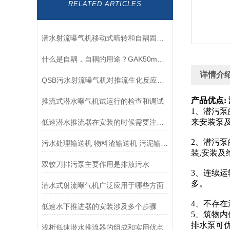
RELATED ARTICLES
潜水射流曝气机移动式暗转和自耦固定安装有什么区别？哪种好？南京凯普德
什么是自耦，自耦的用途？GAK50mm-GAK500mm南京凯普德推荐
详情介
QSB污水射流曝气机对推流生化反应池更为适用
产品优点:
推流式潜水曝气机试运行的检查和调试
1、潜污泵
来安装泵
低速潜水推流器在安装的时候需要注意的问题
2、潜污泵
污水处理输送机 物料渣输送机 污泥输送机 无轴螺旋输送机
装,安装及
双铰刀排污泵主要作用是排放污水
3、连续运
多。
潜水式射流曝气机广泛应用于哪些方面
4、不存
低速水下推进器的安装涉及多个步骤
5、筑物
排水泵可
浅析低速潜水推流器的组成和实用优点