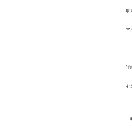
联
常
详
补