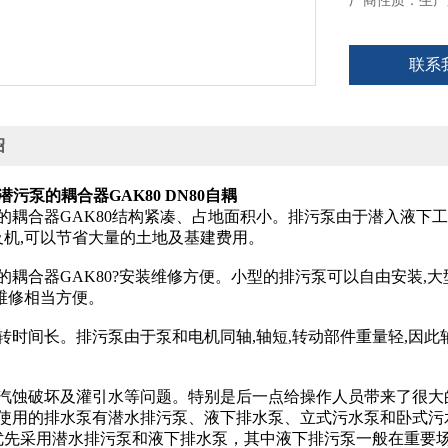
厂商性质：生产
联系
绍
潜污泵的耦合器GAK80 DN80自耦
的耦合器GAK80结构紧凑、占地面积小。排污泵由于潜入液下
及机,可以节省大量的土地及基建费用。
的耦合器GAK80?安装维修方便。小型的排污泵可以自由安装
维修相当方便。
转时间长。排污泵由于泵和电机同轴,轴短,转动部件重量轻,因此
在汽蚀破坏及灌引水等问题。特别是后一点给操作人员带来了很
内使用的排水泵有潜水排污泵、液下排水泵、立式污水泵和卧式污
优先采用潜水排污泵和液下排水泵，其中液下排污泵一般在重要