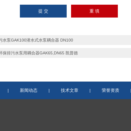
污水泵GAK100潜水式水泵耦合器 DN100
环保排污水泵用耦合器GAK65,DN65 凯普德
新闻动态
技术文章
荣誉资质
|
|
|