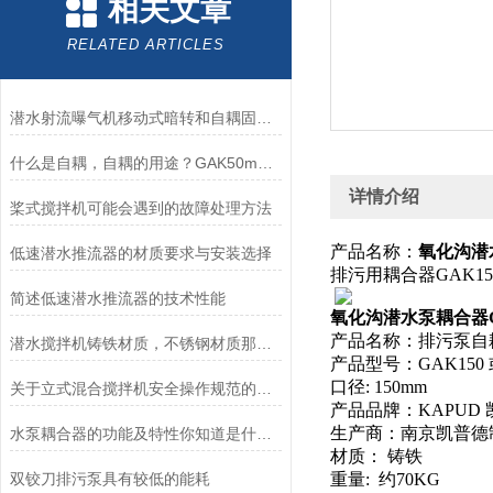
相关文章
RELATED ARTICLES
潜水射流曝气机移动式暗转和自耦固定安装有什么区别？哪种好？南京凯普德
什么是自耦，自耦的用途？GAK50mm-GAK500mm南京凯普德推荐
详情介绍
桨式搅拌机可能会遇到的故障处理方法
产品名称：
氧化沟潜水
低速潜水推流器的材质要求与安装选择
排污用耦合器GAK
简述低速潜水推流器的技术性能
氧化沟潜水泵耦合器GA
产品名称：排污泵自
潜水搅拌机铸铁材质，不锈钢材质那种好？
产品型号：GAK150 
口径: 150mm
关于立式混合搅拌机安全操作规范的一些知识科普
产品品牌：KAPUD
生产商：南京凯普德
水泵耦合器的功能及特性你知道是什么么
材质： 铸铁
双铰刀排污泵具有较低的能耗
重量: 约70KG