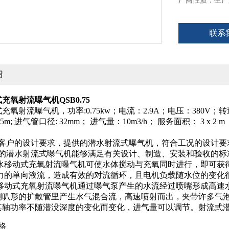
厂商性质：生产
联系
绍
充氧射流曝气机QSB0.75
氧射流曝气机，功率:0.75kw；电流：2.9A；电压：380V；转速：2
m; 进气管口径: 32mm； 进气量：10m3/h； 服务面积： 3 x 2 m
述
根据客户的设计要求，提供的潜水射流式曝气机，符合工况的设计要
提供的潜水射流式曝气机能够满足有关设计、制造、安装和验收的标
该潜水移动式充氧射流曝气机可使水体搅动与充氧同时进行，即可
强有力的单向液流，造成有效的对流循环，且电机负载随水位的变化
潜水移动式充氧射流曝气机通过曝气泵产生的水流经过喷嘴形成高
喇叭形的扩散管里产生水气混合流，高速喷射而出，夹带许多气
其轴功率不随潜没深度的变化而变化，进气量可以调节。射流式
规格