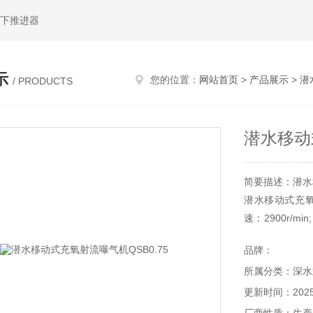
水下推进器
示
您的位置：
网站首页
>
产品展示
>
潜
/ PRODUCTS
潜水移动
简要描述：潜水移
潜水移动式充氧射
速：2900r/m
管口径: 32mm；
品牌：
所属分类：深水
更新时间：2025-