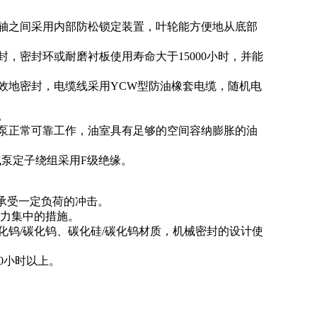
与轴之间采用内部防松锁定装置，叶轮能方便地从底部
，密封环或耐磨衬板使用寿命大于15000小时，并能
有效地密封，电缆线采用YCW型防油橡套电缆，随机电
。
水泵正常可靠工作，油室具有足够的空间容纳膨胀的油
气泵定子绕组采用F级绝缘。
能承受一定负荷的冲击。
应力集中的措施。
化钨/碳化钨、碳化硅/碳化钨材质，机械密封的设计使
00小时以上。