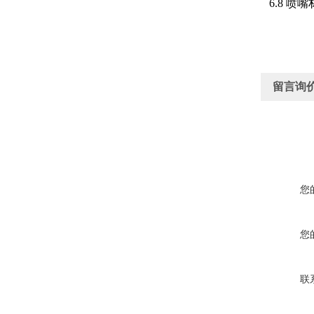
6.8 喷
留言询
您
您
联