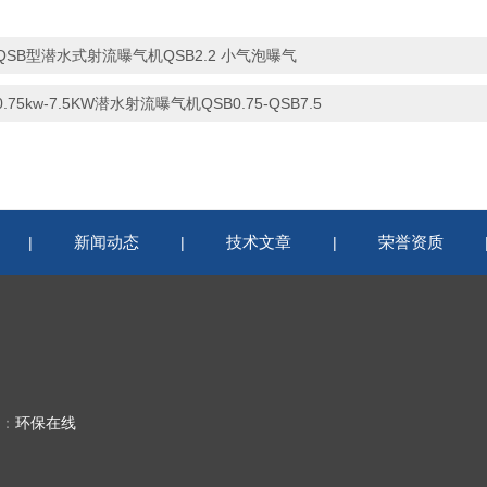
QSB型潜水式射流曝气机QSB2.2 小气泡曝气
0.75kw-7.5KW潜水射流曝气机QSB0.75-QSB7.5
新闻动态
技术文章
荣誉资质
|
|
|
持：
环保在线