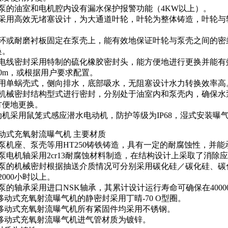
气泵的油室和电机腔内设有漏水保护报警功能（4KW以上）。
叶轮采用高效无堵塞设计，为大通道叶轮，叶轮为整体铸造，叶轮
封环或耐磨衬板固定在泵壳上，能有效地保证叶轮与泵壳之间的密封
换。
电缆电线密封采用特制的硫化橡胶密封头，能方便地进行更换并能
0m，或根据用户要求配置。
壳采用单蜗壳式，侧向排水，底部吸水，无阻塞设计水力转换效率高
采用机械密封结构型式进行密封，分别处于油室内和泵壳内，确保
方便地更换。
动机采用鼠笼式感应潜水电动机，防护等级为IP68，湿式安装曝
移动式充氧射流曝气机 主要材质
气泵机座、泵壳等用HT250铸铁铸造，具有一定的耐腐蚀性，并
气泵电机轴采用2cr13耐腐蚀材料制造，在结构设计上采取了消除
气泵的机械密封根据抽送介质情况可分别采用碳化硅／碳化硅、碳
2000小时以上。
气泵的轴承采用进口NSK轴承，其累计设计运行寿命可确保在400
水移动式充氧射流曝气机的静密封采用丁晴-70 O型圈。
水移动式充氧射流曝气机所有紧固件均采用不锈钢。
水移动式充氧射流曝气机进气管材质为镀锌。