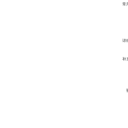
常
详
补