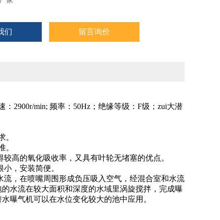
厂家
我们
留言询价
900r/min; 频率：50Hz；绝缘等级：F级；zui大潜
求。
准。
获得较高的氧化吸收率，又具有叶轮无堵塞的优点。
很小，安装简便。
速水流，在喷嘴周围形成负压吸入空气，经混合室和水流
泡的水流在较大面积和深度的水域里涡旋搅拌，完成曝
潜水曝气机可以在水位变化较大的池中应用。