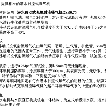
：提供相应的潜水射流式曝气机
及使用范围
潜水移动式充氧射流曝气机QSB0.75
污水处理厂曝气池、曝气沉砂池中，对污水污泥混合液进行充氧及混
污水进行生化处理或养殖塘增氧；
水移动式充氧射流曝气机介质温度不大于40℃，介质PH介于5-9之
境温度不高于40℃
求
水移动式充氧射流曝气机由曝气泵、喷嘴、进气管、扩散管、xiao
能够在规定的范围内正常工作，无气蚀发生，运行噪音小于70分贝
水移动式充氧射流曝气机的所有承压零件均作气压试验，试验压力为其
。
组装后，进行0.2Mpa气压试验，历时5min而无泄漏现象。
涂环氧树脂防腐漆，涂层厚度大于300μm，其表面光亮，无砂眼
轮、转子作动平衡试验，平衡精度为G6.3级。
不锈钢铭牌牢固地固定在每台潜水射流式曝气机的明显的位置，铭牌
每台潜水移动式充氧射流曝气机的起吊耳置于曝气泵的上盖的重心附
点
由潜水电机与水泵直联构成机电一体结构，为立式单级潜水泵。潜
紧凑使用方便。