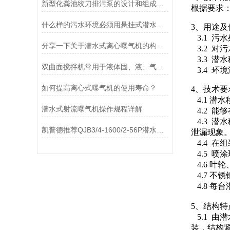
新型化粪池绞刀排污泵的设计和组成系统说明
根据要求
什么样的污水环境必须用悬挂式潜水推流器？
3、用途
3.1 
分享一下关于潜水式离心曝气机的构造及工作过程
3.2 对
3.3 潜
双曲面搅拌机常用于液体固、液、气混合的场合
3.4 环
如何提高离心式曝气机的使用寿命？
4、技术要
4.1 潜
潜水式射流曝气机操作规程详解
4.2 
4.3 潜
凯普德推荐QJB3/4-1600/2-56P潜水低速推流器型号意义
泄漏现象
4.4 在
4.5 喷
4.6 叶
4.7 
4.8 
5、结构特
5.1 
装，结构