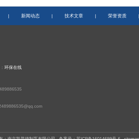
新闻动态
技术文章
荣誉资质
|
|
|
持：
环保在线
89886535
89886535@qq.com
版权所有：南京凯普德制泵有限公司
备案号：苏ICP备16014699号-6
sitema