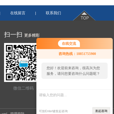
在线留言
联系我们
|
|
扫一扫
更多精彩
在线交流
咨询热线：18851755900
您好！欢迎前来咨询，很高兴为您
服务，请问您要咨询什么问题呢？
您好，看您停留很久了，是否找到
微信二维码
网站二维码
了需求产品，您可以直接在线与我
联系！
发起咨询
可按Enter键发起咨询
p.xml
管理登陆