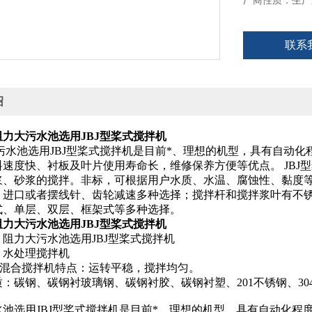
厂商性质：生产
联系
绍
力大污水池选用JBJ型桨式搅拌机
污水池选用JBJ型桨式搅拌机是目前*、理想的机型，具有自动
料速度快、衬板及叶片使用寿命长，维修保养方便等优点。
JB
浆、砂浆的搅拌。非标，可根据用户水质、水温、腐蚀性、黏度
、进口或者摆线针、齿轮减速多种选择；搅拌杆和搅拌浆叶有不
式、单层、双层、框架式等多种选择。
力大污水池选用JBJ型桨式搅拌机
阻力大污水池选用JBJ型桨式搅拌机
：水处理搅拌机
桨式混合搅拌机特点：运转平稳，搅拌均匀。
：碳钢、碳钢衬玻璃钢、碳钢衬胶、碳钢衬塑、201不锈钢、304
水池选用JBJ型桨式搅拌机是目前*、理想的机型，具有自动化