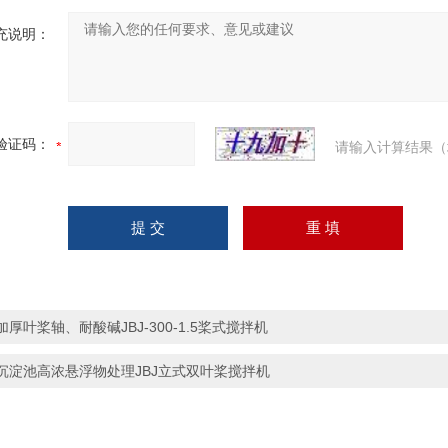
充说明：
验证码：
请输入计算结果（
加厚叶桨轴、耐酸碱JBJ-300-1.5桨式搅拌机
沉淀池高浓悬浮物处理JBJ立式双叶桨搅拌机