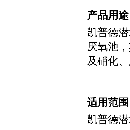
产品用
凯普德潜
厌氧池，
及硝化、
适用范
凯普德潜