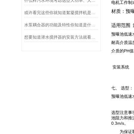
什么样污水环境考虑选型大功率、大推力不锈钢搅拌机？
电机工作制
材质：预
或许看完这些你就知道絮凝搅拌机是如何运行的
水泵耦合器的功能及特性你知道是什么么
适用范围
预曝池低速
想要知道潜水搅拌器的安装方法就看看这些吧
耐高介质温度
介质的PH值
安装系统
七、 选型：
预曝池低速水
选型注意事
池阻力和推
0.3m/s。
为保证取