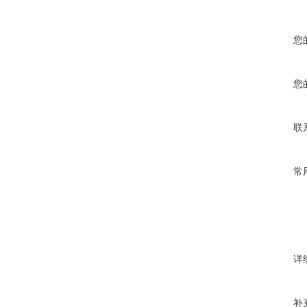
您
您
联
常
详
补