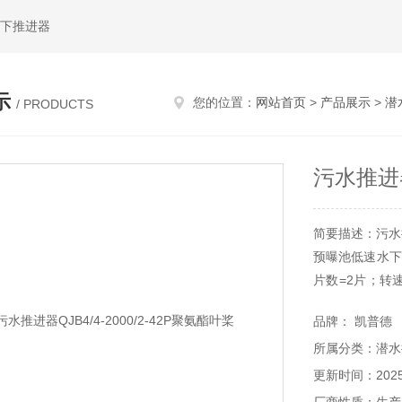
水下推进器
示
您的位置：
网站首页
>
产品展示
>
潜
/ PRODUCTS
污水推进器
简要描述：污水推进
预曝池低速水下推
片数=2片；转
10米。
品牌： 凯普德
所属分类：潜水
更新时间：2025-