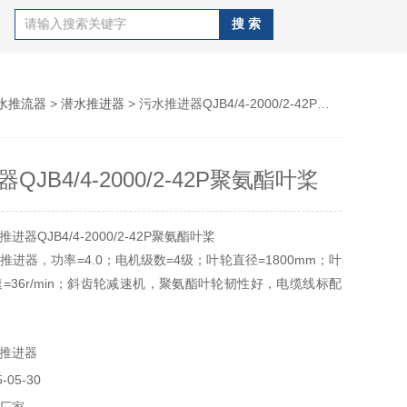
水推流器
>
潜水推进器
> 污水推进器QJB4/4-2000/2-42P聚氨酯叶桨
QJB4/4-2000/2-42P聚氨酯叶桨
器QJB4/4-2000/2-42P聚氨酯叶桨
进器，功率=4.0；电机级数=4级；叶轮直径=1800mm；叶
速=36r/min；斜齿轮减速机，聚氨酯叶轮韧性好，电缆线标配
推进器
05-30