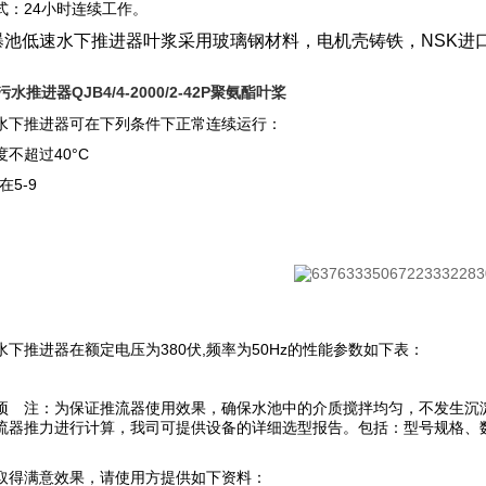
式：24小时连续工作。
曝池低速水下推进器叶浆采用玻璃钢材料，电机壳铸铁，NSK进
污水推进器QJB4/4-2000/2-42P聚氨酯叶桨
水下推进器可在下列条件下正常连续运行：
不超过40°C
在5-9
下推进器在额定电压为380伏,频率为50Hz的性能参数如下表：
项 注：为保证推流器使用效果，确保水池中的介质搅拌均匀，不发生沉淀，形
流器推力进行计算，我司可提供设备的详细选型报告。包括：型号规格、
得满意效果，请使用方提供如下资料：