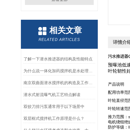
相关文章
RELATED ARTICLES
详情介
污水推进器QJ
了解一下潜水推进器的结构及性能特点
预曝池低速
为什么说一体化加药搅拌机是水处理工业种的一种*设备
叶轮韧性好
南京双曲面潜水搅拌机的构造及工作过程，安装流程分享
产品说明
配用功率范围：
潜水式射流曝气机工艺特点解读
叶轮直径范围：
双铰刀排污泵通常用于以下场景中
叶轮转速范围：
推力范围：≤
双层框式搅拌机工作原理是什么？
电机绕组绝
防护等级：I