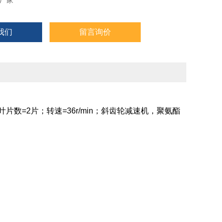
厂家
我们
留言询价
叶片数=2片；转速=36r/min；斜齿轮减速机，聚氨酯