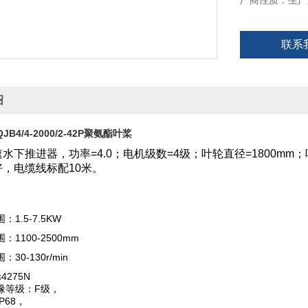
厂商性质：生产
联系
绍
B4/4-2000/2-42P聚氨酯叶桨
水下推进器，功率=4.0；电机级数=4级；叶轮直径=1800mm；
，电缆线标配10米。
1.5-7.5KW
1100-2500mm
30-130r/min
4275N
缘等级：F级，
P68，