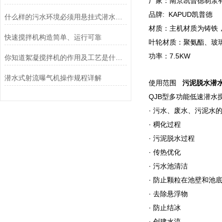
厂家：南京凯普德制泵
品牌: KAPUD凯普德
什么样的污水环境必须用悬挂式潜水推流器？
材质：主机材质为铸铁，功率
快速搅拌机构造简单、运行可靠
叶轮材质：聚氨酯、玻
功率：7.5KW
你知道絮凝搅拌机的作用及工艺是什么么
潜水式射流曝气机操作规程详解
使用范围
污泥脱水潜水式推
QJB型多功能低速潜水
· 污水、废水、污泥水
· 稠化过程
· 污泥脱水过程
· 传热优化
· 污水池清洁
· 防止颗粒在池壁和池
· 去除悬浮物
· 防止结冰
· 创建水流