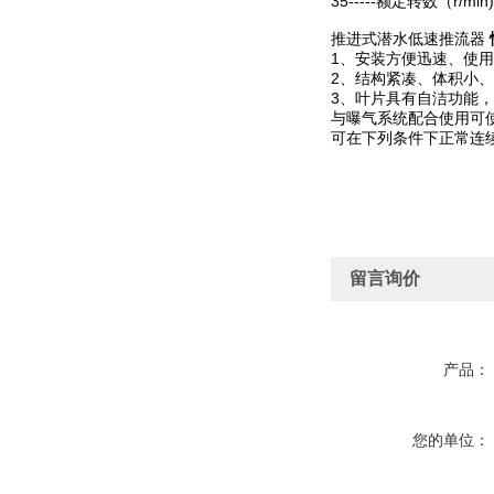
35-----额定转数（r/min)
推进式潜水低速推流器
1、安装方便迅速、使
2、结构紧凑、体积小
3、叶片具有自洁功能
与曝气系统配合使用可
可在下列条件下正常连续运
留言询价
产品：
您的单位：