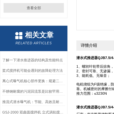
查看全部
相关文章
RELATED ARTICLES
详情介绍
潜水式推进器QJB7.5/4-
了解一下潜水推进器的结构及性能特点
1、螺转叶轮带后掠角
桨式搅拌机可能会遇到的故障处理方法
2、密封可靠、无渗漏
3、能耗低、无噪音；
离心式曝气机核心部件更换：规避二次故障的实操要点
电机绕组为F级绝缘，防
靠。机械密封的摩擦付材质
不锈钢耐腐的污泥回流泵是比较罕用到的一款污水、污泥回流装备
推力范围：≤3230N
推流式潜水曝气机：节能、高效且耐用的水处理设备
潜水式推进器QJB7.5/4-
GSJ-2000 双曲面搅拌机 立式涡轮搅拌器应用范围