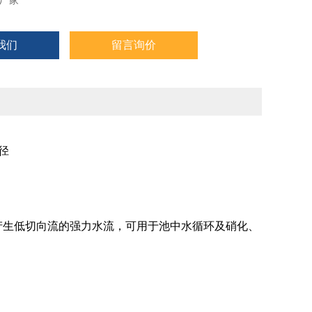
厂家
我们
留言询价
径
产生低切向流的强力水流，可用于池中水循环及硝化、