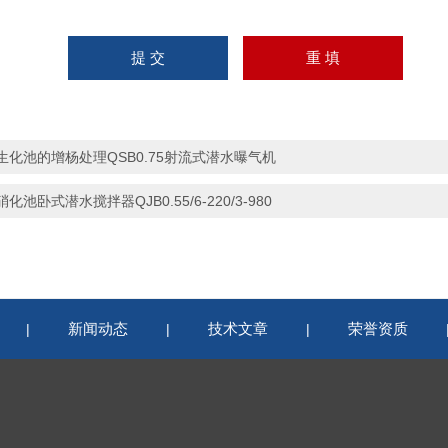
生化池的增杨处理QSB0.75射流式潜水曝气机
硝化池卧式潜水搅拌器QJB0.55/6-220/3-980
新闻动态
技术文章
荣誉资质
|
|
|