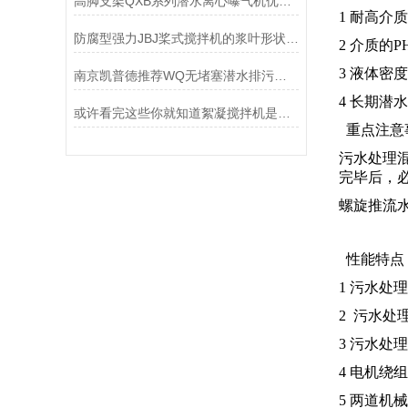
高脚支架QXB系列潜水离心曝气机优势-南京凯普德
1 耐高介
防腐型强力JBJ桨式搅拌机的浆叶形状支持多种可选
2 介质的P
3 液体密度
南京凯普德推荐WQ无堵塞潜水排污泵，大流量、高扬程选型条件和注意事项
4 长期潜
或许看完这些你就知道絮凝搅拌机是如何运行的
重点注意
污水处理
完毕后，必
螺旋推流
性能特点
1 污水
2 污水
3 污水
4 电机绕
5 两道机