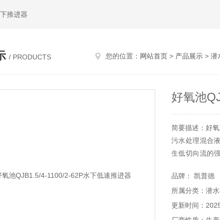
水下推进器
示
您的位置：
网站首页
>
产品展示
>
潜
/ PRODUCTS
好氧池QJB
简要描述：好氧池Q
污水处理混合
生低切向流的
流等。
品牌： 凯普德
所属分类：潜水
更新时间：2025-