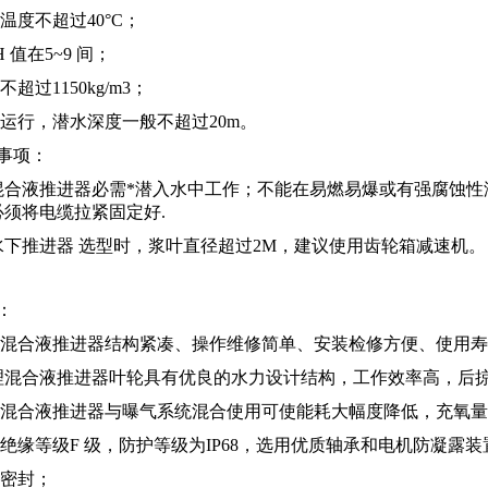
质温度不超过40°C；
H 值在5~9 间；
不超过1150kg/m3；
水运行，潜水深度一般不超过20m。
事项：
混合液推进器必需*潜入水中工作；不能在易燃易爆或有强腐蚀性
须将电缆拉紧固定好.
水下推进器 选型时，浆叶直径超过2M，建议使用齿轮箱减速机。
：
处理混合液推进器结构紧凑、操作维修简单、安装检修方便、使用
处理混合液推进器叶轮具有优良的水力设计结构，工作效率高，后
处理混合液推进器与曝气系统混合使用可使能耗大幅度降低，充氧
组绝缘等级F 级，防护等级为IP68，选用优质轴承和电机防凝露
械密封；