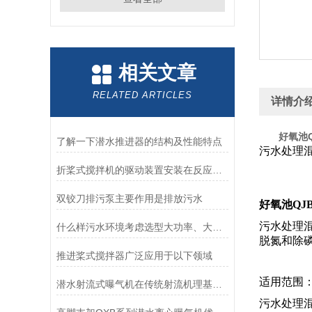
相关文章
RELATED ARTICLES
详情介
好氧池Q
了解一下潜水推进器的结构及性能特点
污水处理混
折桨式搅拌机的驱动装置安装在反应池的顶部
双铰刀排污泵主要作用是排放污水
好氧池QJB1
污水处理
什么样污水环境考虑选型大功率、大推力不锈钢搅拌机？
脱氮和除
推进桨式搅拌器广泛应用于以下领域
适用范围
潜水射流式曝气机在传统射流机理基础上融合了先进的散流技术
污水处理