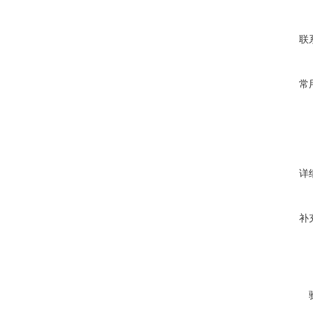
联
常
详
补